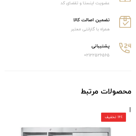
عضویت اینستا و تقضای کد
تضمین اصالت کالا
همراه با گارانتی معتبر
پشتیبانی
02122526565
محصولات مرتبط
16٪ تخفیف