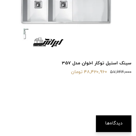
سینک استیل توکار اخوان مدل 357
48,420,960 تومان
57,644,000
دیدگاه‌ها