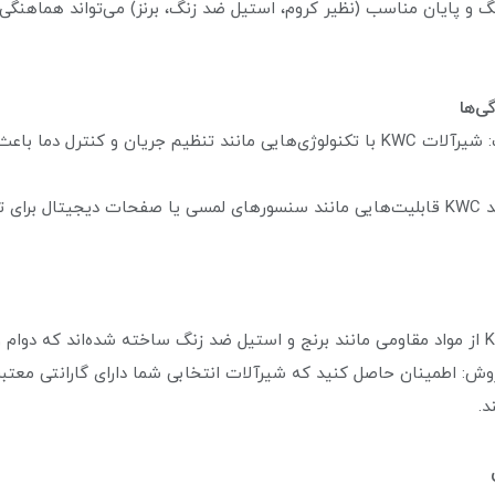
نگ و پایان مناسب (نظیر کروم، استیل ضد زنگ، برنز) می‌تواند هماهنگی 
🔴صرفه‌جویی در مصرف آب: شیرآلات KWC با تکنولوژی‌هایی مانند تنظیم جریان و ک
- **فناوری‌های خاص**: برند KWC قابلیت‌هایی مانند سنسورهای لمسی یا صفحات دیجیتا
وش: اطمینان حاصل کنید که شیرآلات انتخابی شما دارای گارانتی معت
د.