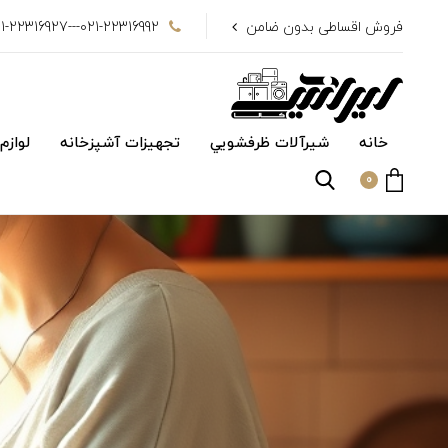
فروش اقساطی بدون ضامن
021-22316992---021-22316927
خانه
شیرآلات ظرفشويي
تجهیزات آشپزخانه
لوازم
0