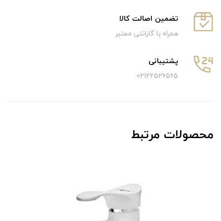
تضمین اصالت کالا
همراه با گارانتی معتبر
پشتیبانی
02122526565
محصولات مرتبط