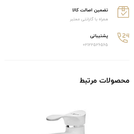
تضمین اصالت کالا
همراه با گارانتی معتبر
پشتیبانی
02122526565
محصولات مرتبط