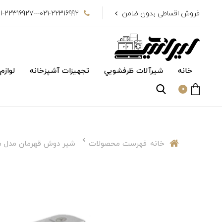
فروش اقساطی بدون ضامن
021-22316992---021-22316927
خانه
شیرآلات ظرفشويي
تجهیزات آشپزخانه
لوازم
0
خانه
فهرست محصولات
شیر دوش قهرمان مدل م