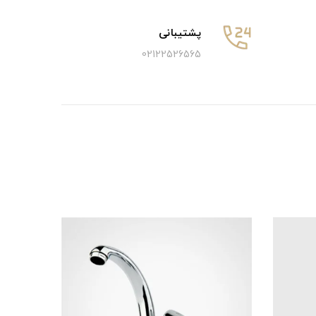
پشتیبانی
02122526565