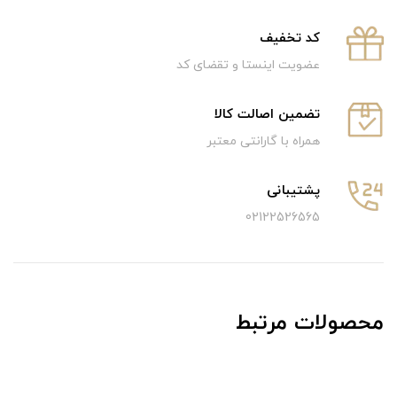
كد تخفيف
عضویت اینستا و تقضای کد
تضمین اصالت کالا
همراه با گارانتی معتبر
پشتیبانی
02122526565
محصولات مرتبط