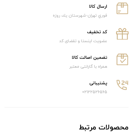
ارسال كالا
فوري تهران-شهرستان يك روزه
كد تخفيف
عضویت اینستا و تقضای کد
تضمین اصالت کالا
همراه با گارانتی معتبر
پشتیبانی
02122526565
محصولات مرتبط