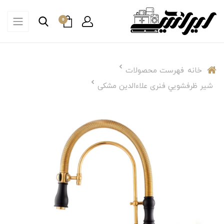
0
خانه
فهرست محصولات
شير ظرفشويي فنری علاءالدین مشکی