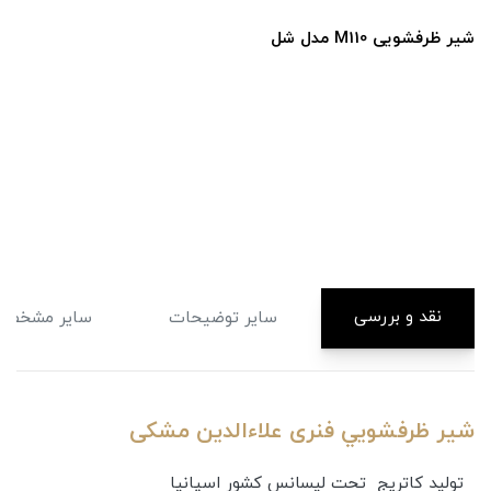
شیر ظرفشویی M108 مدل شل
نقد و بررسی
سایر توضیحات
سایر مشخصا
شير ظرفشويي فنری علاءالدین مشکی
تولید کاتریج تحت لیسانس کشور اسپانیا