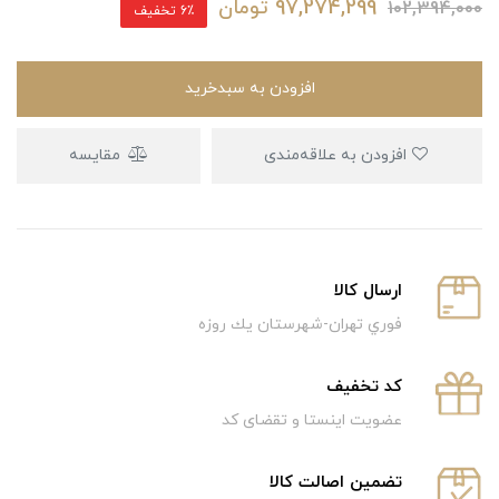
97,274,299
تومان
102,394,000
6٪ تخفیف
افزودن به سبدخرید
افزودن به علاقه‌مندی
مقایسه
ارسال كالا
فوري تهران-شهرستان يك روزه
كد تخفيف
عضویت اینستا و تقضای کد
تضمین اصالت کالا