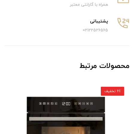
همراه با گارانتی معتبر
پشتیبانی
02122526565
محصولات مرتبط
6٪ تخفیف