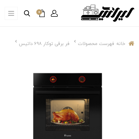
0
خانه
فهرست محصولات
فر برقی توکار ۶۹۸ داتیس