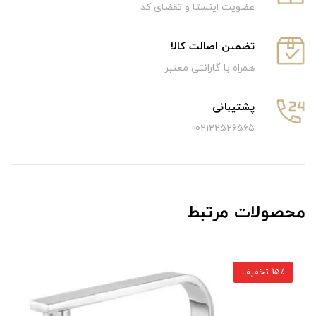
عضویت اینستا و تقضای کد
تضمین اصالت کالا
همراه با گارانتی معتبر
پشتیبانی
02122526565
محصولات مرتبط
15٪ تخفیف