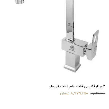
شیرظرفشویی فلت علم تخت قهرمان
8,779,650 تومان
10,329,000