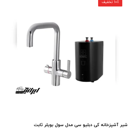
10٪ تخفیف
شیر آشپزخانه کی دبلیو سی مدل سول بویلر ثابت