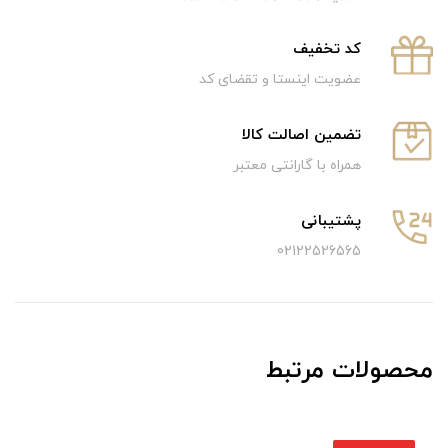
كد تخفيف
عضویت اینستا و تقضای کد
تضمین اصالت کالا
همراه با گارانتی معتبر
پشتیبانی
02122526565
محصولات مرتبط