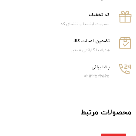
كد تخفيف
عضویت اینستا و تقضای کد
تضمین اصالت کالا
همراه با گارانتی معتبر
پشتیبانی
02122526565
محصولات مرتبط