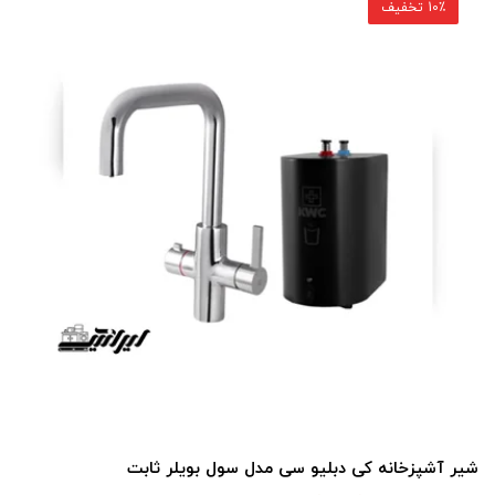
10٪ تخفیف
شیر آشپزخانه کی دبلیو سی مدل سول بویلر ثابت