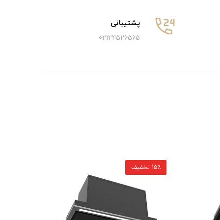
پشتیبانی
02122526565
15٪ تخفیف
15٪ تخفیف