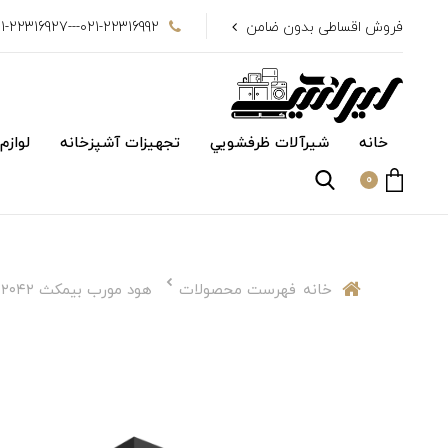
فروش اقساطی بدون ضامن
021-22316992---021-22316927
خانه
شیرآلات ظرفشويي
تجهیزات آشپزخانه
لوازم
0
خانه
فهرست محصولات
هود مورب بیمکث ۲۰۴۲