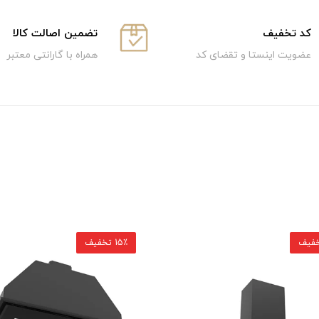
كد تخفيف
تضمین اصالت کالا
عضویت اینستا و تقضای کد
همراه با گارانتی معتبر
15٪ تخفیف