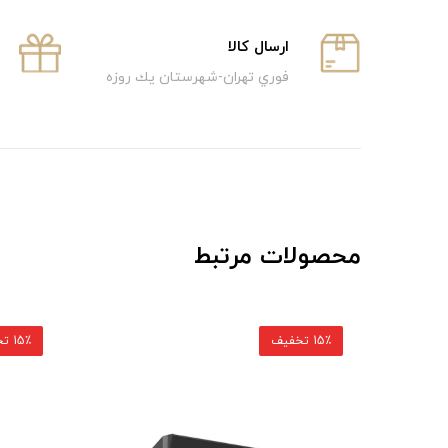
ارسال كالا
فوري تهران-شهرستان يك روزه
محصولات مرتبط
15٪ تخفیف
15٪ تخفیف