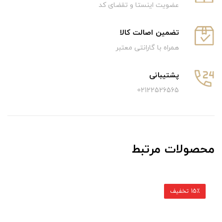
عضویت اینستا و تقضای کد
تضمین اصالت کالا
همراه با گارانتی معتبر
پشتیبانی
02122526565
محصولات مرتبط
15٪ تخفیف