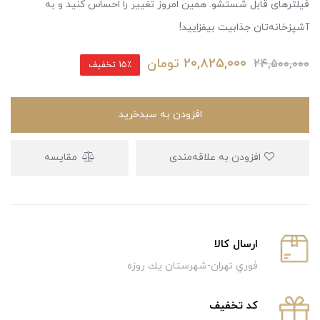
فیلترهای قابل شستشو. همین امروز تغییر را احساس کنید و به
آشپزخانه‌تان جذابیت بیفزایید!
20,825,000
تومان
24,500,000
15٪ تخفیف
افزودن به سبدخرید
افزودن به علاقه‌مندی
مقایسه
ارسال كالا
فوري تهران-شهرستان يك روزه
كد تخفيف