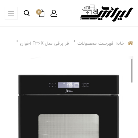
0
خانه
فهرست محصولات
فر برقی مدل F36X اخوان