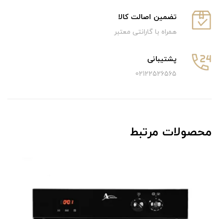
تضمین اصالت کالا
همراه با گارانتی معتبر
پشتیبانی
02122526565
محصولات مرتبط