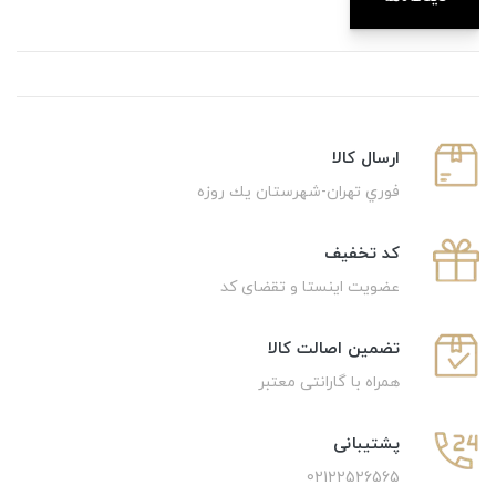
ارسال كالا
فوري تهران-شهرستان يك روزه
كد تخفيف
عضویت اینستا و تقضای کد
تضمین اصالت کالا
همراه با گارانتی معتبر
پشتیبانی
02122526565