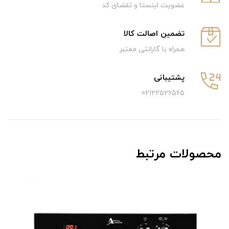
عضویت اینستا و تقضای کد
تضمین اصالت کالا
همراه با گارانتی معتبر
پشتیبانی
02122526565
محصولات مرتبط