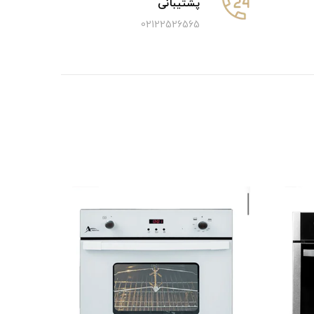
پشتیبانی
02122526565