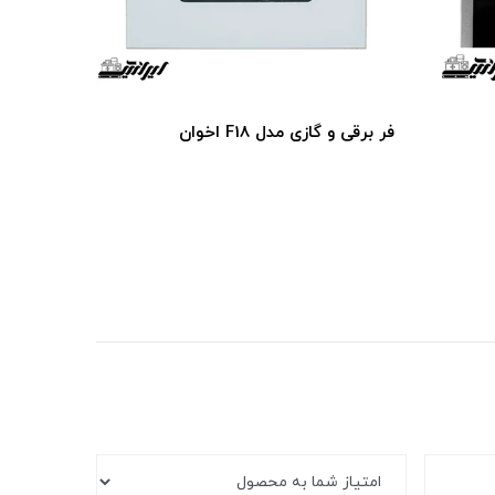
فر برقی و گازی مدل F18 اخوان
فر برقی و گاز