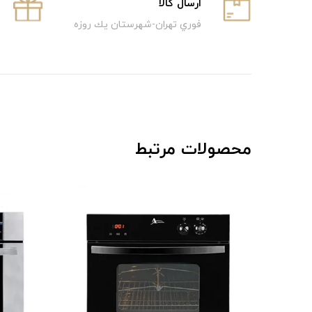
ارسال كالا
فوري تهران-شهرستان يك روزه
محصولات مرتبط