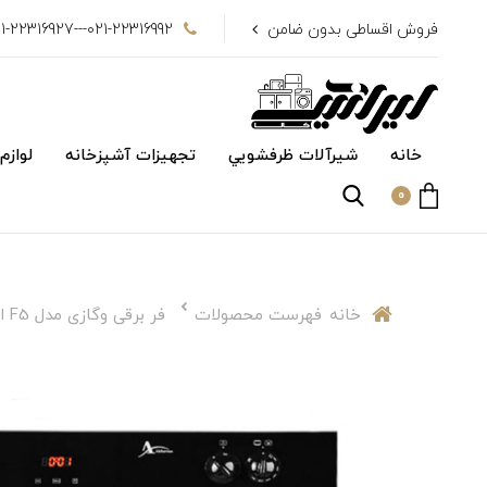
فروش اقساطی بدون ضامن
021-22316992---021-22316927
خانه
شیرآلات ظرفشويي
تجهیزات آشپزخانه
لوازم
0
خانه
فهرست محصولات
فر برقی و‌گازی مدل F5 اخوان