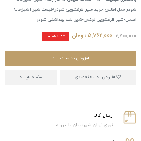
شودر مدل اطلس•خرید شیر ظرفشویی شودر•قیمت شیر آشپزخانه
اطلس•شیر ظرفشویی لوکس•شیرآلات بهداشتی شودر
5,762,000
تومان
6,700,000
14٪ تخفیف
افزودن به سبدخرید
افزودن به علاقه‌مندی
مقایسه
ارسال كالا
فوري تهران-شهرستان يك روزه