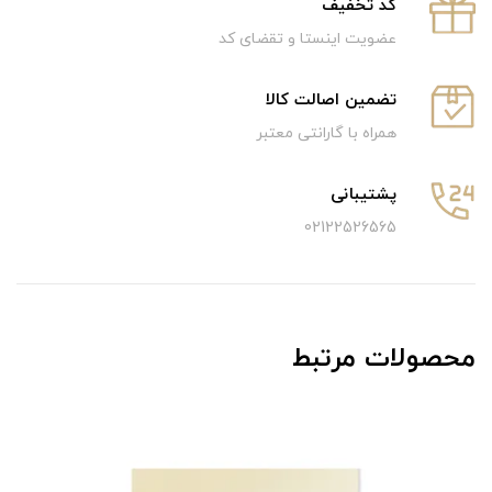
كد تخفيف
عضویت اینستا و تقضای کد
تضمین اصالت کالا
همراه با گارانتی معتبر
پشتیبانی
02122526565
محصولات مرتبط