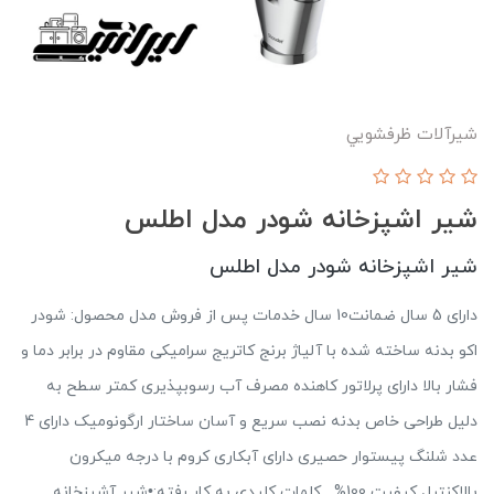
شیرآلات ظرفشويي
شیر اشپزخانه شودر مدل اطلس
شیر اشپزخانه شودر مدل اطلس
دارای 5 سال ضمانت10 سال خدمات پس از فروش مدل محصول: شودر
اکو بدنه ساخته شده با آلیاژ برنج کاتریج سرامیکی مقاوم در برابر دما و
فشار بالا دارای پرلاتور کاهنده مصرف آب رسوب­پذیری کم­تر سطح به
دلیل طراحی خاص بدنه نصب سریع و آسان ساختار ارگونومیک دارای 4
عدد شلنگ پیستوار حصیری دارای آبکاری کروم با درجه میکرون
بالاکنترل کیفیت 100% کلمات کلیدی به کار رفته:•شیر آشپزخانه