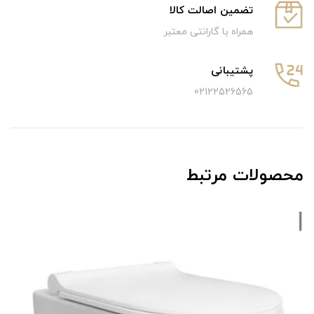
تضمین اصالت کالا
همراه با گارانتی معتبر
پشتیبانی
02122526565
محصولات مرتبط