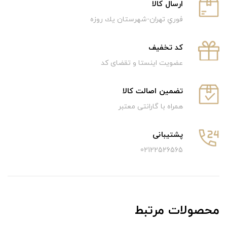
ارسال كالا
فوري تهران-شهرستان يك روزه
كد تخفيف
عضویت اینستا و تقضای کد
تضمین اصالت کالا
همراه با گارانتی معتبر
پشتیبانی
02122526565
محصولات مرتبط