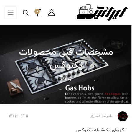
0
مشخصات فنی محصولات
تکنوگس
وبلاگ
علیرضا مغاری
11 آذر 1403
۱.
گازهای تک‌شعله تکنوگس