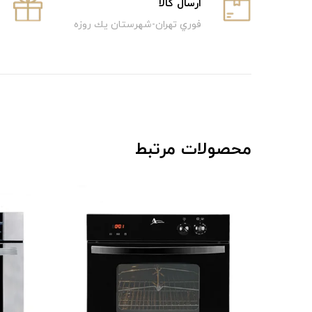
ارسال كالا
فوري تهران-شهرستان يك روزه
محصولات مرتبط