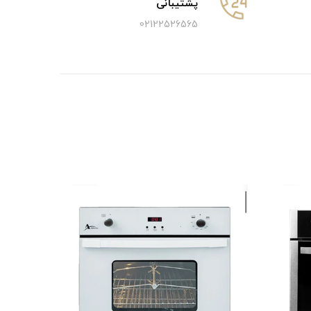
پشتیبانی
02122526565