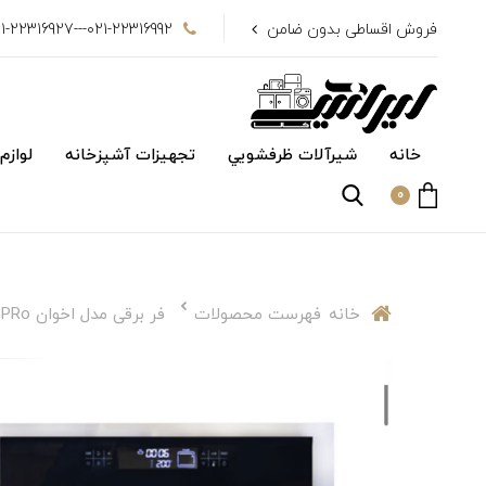
فروش اقساطی بدون ضامن
021-22316992---021-22316927
خانه
شیرآلات ظرفشويي
تجهیزات آشپزخانه
لوازم
0
خانه
فهرست محصولات
فر برقی مدل اخوان F42PRo