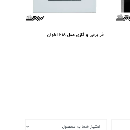
فر برقی و گازی مدل F18 اخوان
فر برقی و گاز