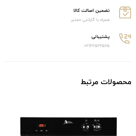
تضمین اصالت کالا
همراه با گارانتی معتبر
پشتیبانی
02122526565
محصولات مرتبط