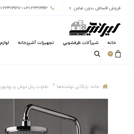
فروش اقساطی بدون ضامن
021-22316992---021-22316927
خانه
شیرآلات ظرفشويي
تجهیزات آشپزخانه
لوازم
0
خانه
بایگانی نوشته‌ها
تفاوت پنل دوش و یونیو