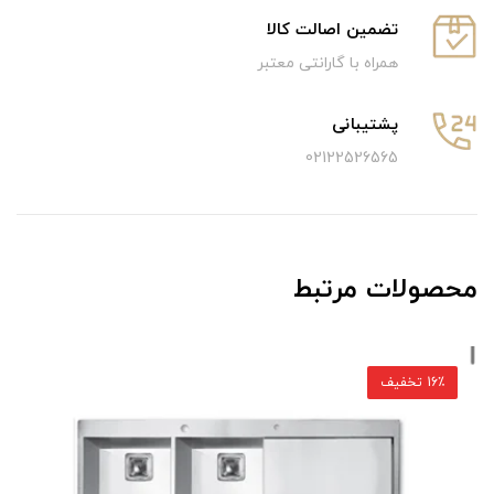
تضمین اصالت کالا
همراه با گارانتی معتبر
پشتیبانی
02122526565
محصولات مرتبط
16٪ تخفیف