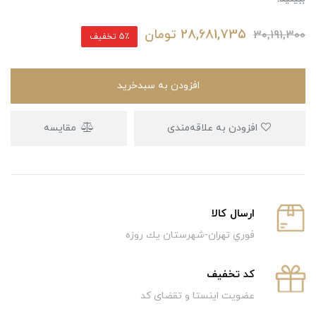
28,681,735
تومان
30,191,300
5٪ تخفیف
افزودن به سبدخرید
افزودن به علاقه‌مندی
مقایسه
ارسال كالا
فوري تهران-شهرستان يك روزه
كد تخفيف
عضویت اینستا و تقضای کد