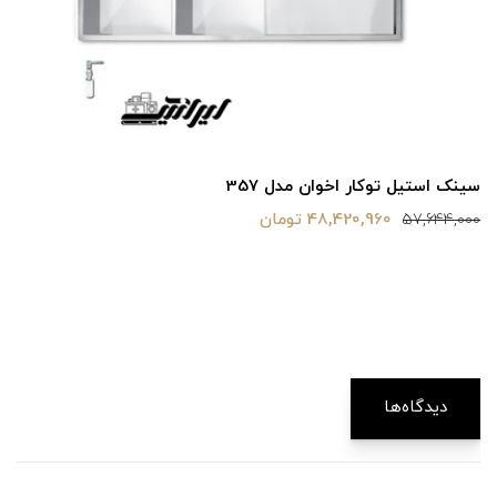
سینک استیل توکار اخوان مدل 357
48,420,960 تومان
57,644,000
دیدگاه‌ها