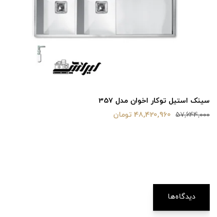
سینک استیل توکار اخوان مدل 357
48,420,960 تومان
57,644,000
دیدگاه‌ها