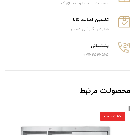
عضویت اینستا و تقضای کد
تضمین اصالت کالا
همراه با گارانتی معتبر
پشتیبانی
02122526565
محصولات مرتبط
16٪ تخفیف