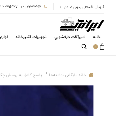
فروش اقساطی بدون ضامن
021-22316992---021-22316927
خانه
شیرآلات ظرفشويي
تجهیزات آشپزخانه
لوازم
0
خانه
بایگانی نوشته‌ها
پاسخ کامل به پرسش چگون