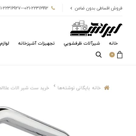
فروش اقساطی بدون ضامن
021-22316992---021-22316927
خانه
شیرآلات ظرفشويي
تجهیزات آشپزخانه
لوازم
0
خانه
بایگانی نوشته‌ها
خرید ست شیر الات علاال