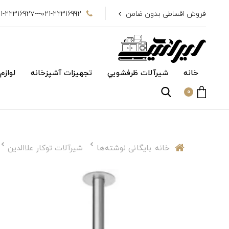
فروش اقساطی بدون ضامن
021-22316992---021-22316927
خانه
شیرآلات ظرفشويي
تجهیزات آشپزخانه
لوازم
0
خانه
بایگانی نوشته‌ها
شیرآلات توکار علاالدین