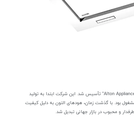
تاریخچه هود التون به سال 1962 بازمی‌گردد که شرکت "Alton Appliances" تأسیس شد. این شرکت ابتدا به تولید
مشغول بود. با گذشت زمان، هود‌های التون به دلیل کیفیت
طرفدار و محبوب در بازار جهانی تبدیل شد.