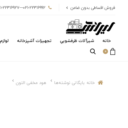
فروش اقساطی بدون ضامن
021-22316992---021-22316927
خانه
شیرآلات ظرفشويي
تجهیزات آشپزخانه
لوازم
0
خانه
بایگانی نوشته‌ها
هود مخفی التون