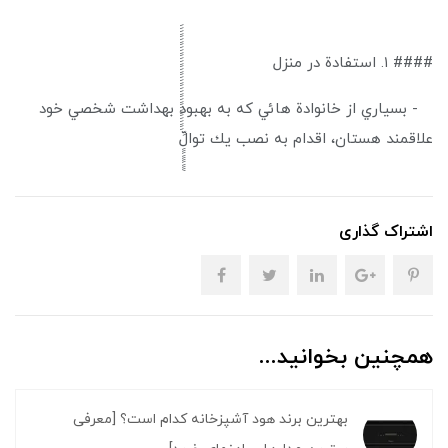
#### ۱. استفادة در منزل
- بسياري از خانوادة هائي كه به بهبود بهداشت شخصي خود
علاقمند هستان، اقدام به نصب يك توالَََََََََََََََََََََََََََََََََََََََِِِِِِِِِِِِِِِِِِِِِِِِِِِِِِِِِِِِِِِِِِِِِِِِِِِّ
اشتراک گذاری
همچنین بخوانید...
بهترین برند هود آشپزخانه کدام است؟ [معرفی