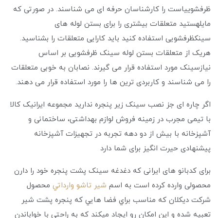
ظرفشوییاست را کارشناسان حرفه ای می شناسند. در صورتی که
مایلهستید متعلقات بیشتری را برای بستن لوله های
سینکظرفشویی استفاده کنید باید کارایی متعلقات را بشناسید.
هریک از متعلقات بستن لوله سینک ظرفشویی بر اساس
نیازسینک مورد استفاده قرار می گیرند. نصابان به خوبی متعلقات
را می شناسند و کاربردی ترین ها را مورد استفاده قرار می دهند.
اگر چاره ای جز نصب سینک زیر پنجره ندارید مجموعه ایرانیک کالا
با تیمی مجرب در زمینه فروش لوازم بهداشتی، ساختمانی و
آشپزخانه با بیش از دو دهه تجربه در تجهیزات آشپزخانه
پیشنهادی حیرت انگیز برای شما دارد
برای کدبانو های ایرانی که دغدغه سینک پشت پنجره خود را دارن
محصولی وارده کرده است به اسم
شير تاشو وارداتي
محصول
شركت ديكلان که مناسب براي فضا هايي كه پنجره پشت شير
تعبيه شده و اين امكان رو ايجاد ميكند كه به راحتي با خواباندن