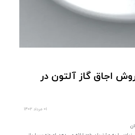
وش اجاق گاز آلتون در
01 مرداد 1402
ان