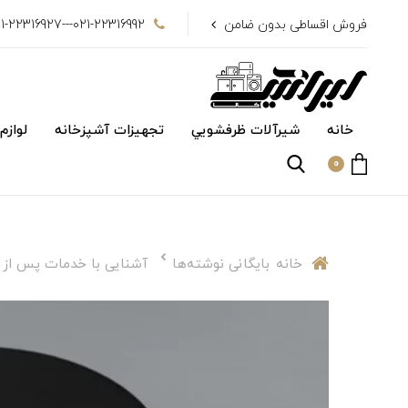
فروش اقساطی بدون ضامن
021-22316992---021-22316927
خانه
شیرآلات ظرفشويي
تجهیزات آشپزخانه
لوازم
0
خانه
بایگانی نوشته‌ها
آشنایی با خدمات پس از 