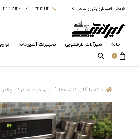
فروش اقساطی بدون ضامن
021-22316992---021-22316927
خانه
شیرآلات ظرفشويي
تجهیزات آشپزخانه
لوازم
0
خانه
بایگانی نوشته‌ها
برای خرید اجاق گاز چقدر ب