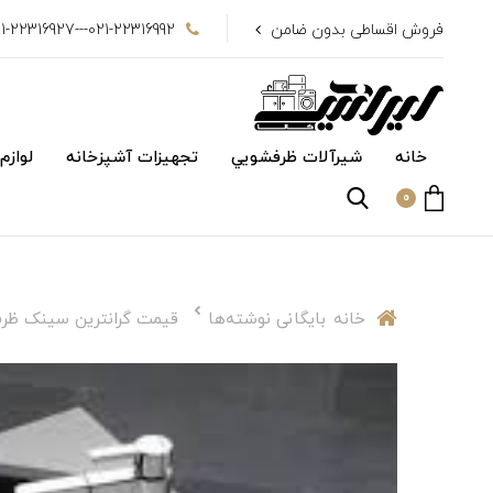
فروش اقساطی بدون ضامن
021-22316992---021-22316927
خانه
شیرآلات ظرفشويي
تجهیزات آشپزخانه
لوازم
0
خانه
بایگانی نوشته‌ها
قیمت گرانترین سینک ظرف