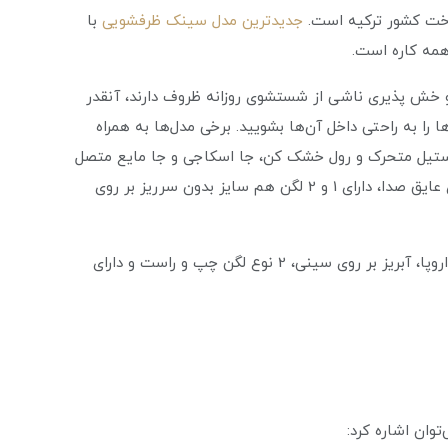
خت کشور ترکیه است.
جدیدترین مدل سینک ظرفشویی
با
و خش پذیری ناشی از شستشوی روزانه ظروف دارند، آنقدر
ا را به راحتی داخل آن‌ها بشویید. برخی مدل‌ها به همراه
 استیل متحرک و رول خشک کن، جا اسکاجی و جا مایع متصل
بر روی سینک، همراه سیفون فانتزی با تخلیه سریع، دارای عایق صدا، دارای 1 و 2 لگن هم سایز بدون سرریز بر روی
همچنین برخی محصولات برند داتیس دارای استاندارد CE اروپا، آبریز بر روی سینی، 2 نوع لگن چپ و راست و دارای
وان اشاره کرد‌: