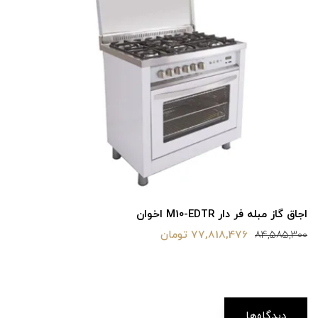
اجاق گاز مبله فر دار M10-EDTR اخوان
77,818,476 تومان
84,585,300
دیدگاه‌ها