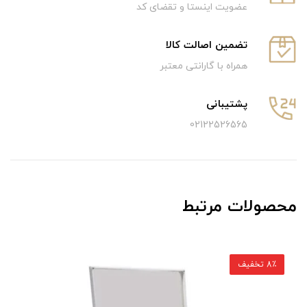
عضویت اینستا و تقضای کد
تضمین اصالت کالا
همراه با گارانتی معتبر
پشتیبانی
02122526565
محصولات مرتبط
8٪ تخفیف