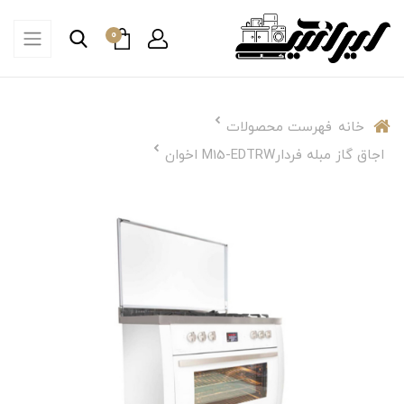
0
خانه
فهرست محصولات
اجاق گاز مبله فردارM15-EDTRW اخوان