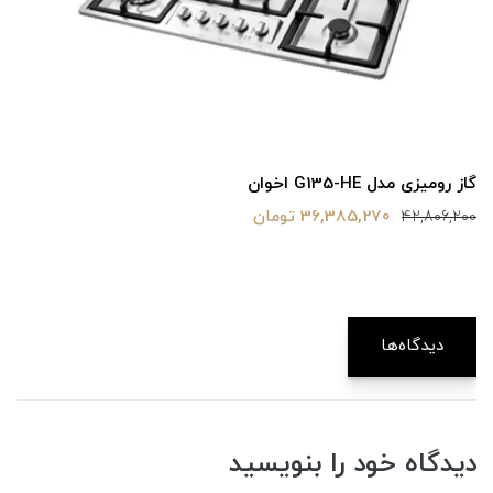
گاز رومیزی مدل G135-HE اخوان
36,385,270 تومان
42,806,200
دیدگاه‌ها
دیدگاه خود را بنویسید