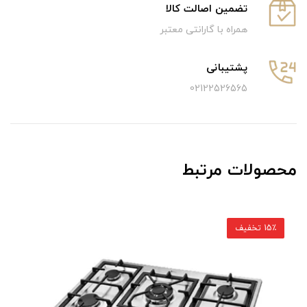
تضمین اصالت کالا
همراه با گارانتی معتبر
پشتیبانی
02122526565
محصولات مرتبط
15٪ تخفیف