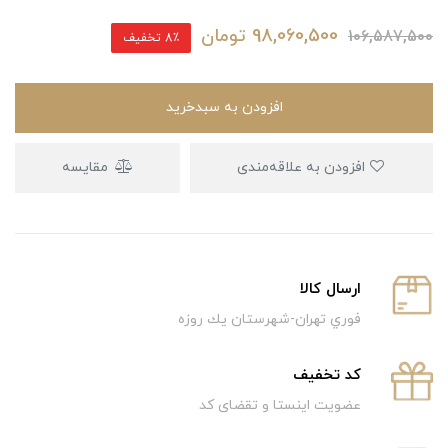
98,060,500
تومان
106,587,500
8٪ تخفیف
افزودن به سبدخرید
افزودن به علاقه‌مندی
مقایسه
ارسال كالا
فوري تهران-شهرستان يك روزه
كد تخفيف
عضویت اینستا و تقضای کد