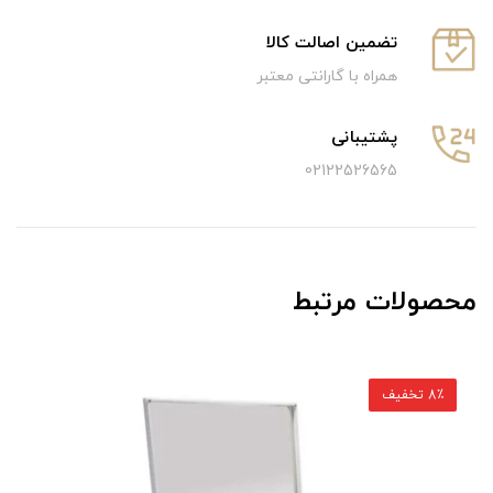
تضمین اصالت کالا
همراه با گارانتی معتبر
پشتیبانی
02122526565
محصولات مرتبط
8٪ تخفیف