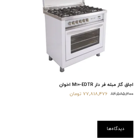
اجاق گاز مبله فر دار M10-EDTR اخوان
77,818,476 تومان
84,585,300
دیدگاه‌ها