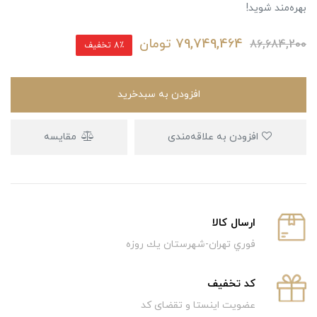
بهره‌مند شوید!
79,749,464
تومان
86,684,200
8٪ تخفیف
افزودن به سبدخرید
افزودن به علاقه‌مندی
مقایسه
ارسال كالا
فوري تهران-شهرستان يك روزه
كد تخفيف
عضویت اینستا و تقضای کد