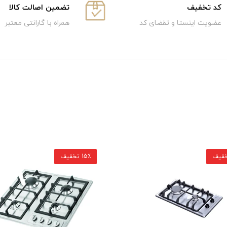
كد تخفيف
تضمین اصالت کالا
عضویت اینستا و تقضای کد
همراه با گارانتی معتبر
15٪ تخفیف