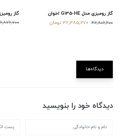
گاز رومیزی مدل 
گاز رومیزی مدل G135-HE اخوان
36,385,270 تومان
16,876,700
42,806,200
دیدگاه‌ها
دیدگاه خود را بنویسید