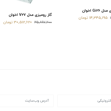
Gi26 اخوان
گاز رومیزی مدل V27 اخوان
14,345,195 تومان
30,512,620 تومان
35,897,200