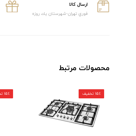
ارسال كالا
فوري تهران-شهرستان يك روزه
محصولات مرتبط
15٪ تخفیف
15٪ تخفیف