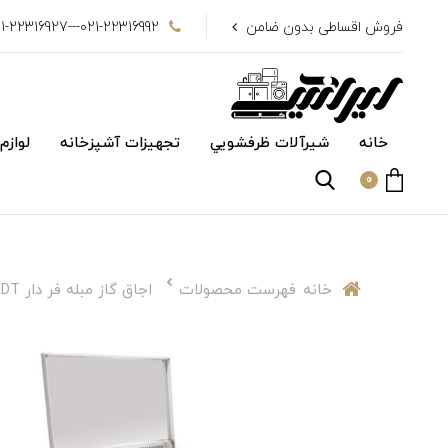
فروش اقساطی بدون ضامن
021-22316992---021-22316927
خانه
شیرآلات ظرفشويي
تجهیزات آشپزخانه
لوازم
0
خانه
فهرست محصولات
اجاق گاز مبله فر دار M10-EDT اخوان