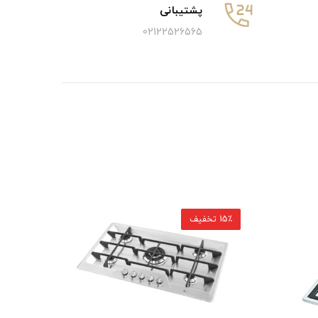
پشتیبانی
02122526565
15٪ تخفیف
15٪ تخفیف