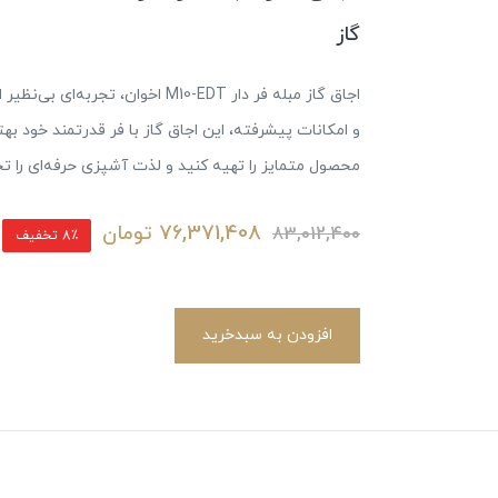
گاز
اجاق گاز مبله فر دار M10-EDT اخوا
و امکانات پیشرفته، این اجاق گاز با فر قدرتمند خود به
محصول متمایز را تهیه کنید و لذت آشپزی حرفه‌ای را تج
76,371,408
تومان
83,012,400
8٪ تخفیف
افزودن به سبدخرید