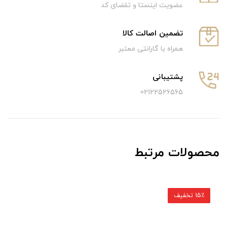
عضویت اینستا و تقضای کد
تضمین اصالت کالا
همراه با گارانتی معتبر
پشتیبانی
02122526565
محصولات مرتبط
15٪ تخفیف