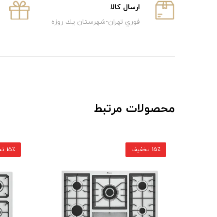
ارسال كالا
فوري تهران-شهرستان يك روزه
محصولات مرتبط
15٪ تخفیف
15٪ تخفیف