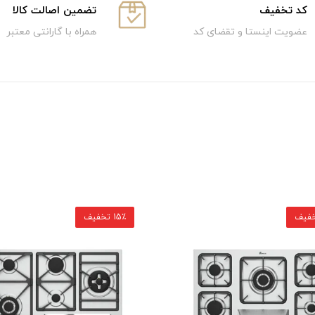
كد تخفيف
تضمین اصالت کالا
عضویت اینستا و تقضای کد
همراه با گارانتی معتبر
15٪ تخفیف