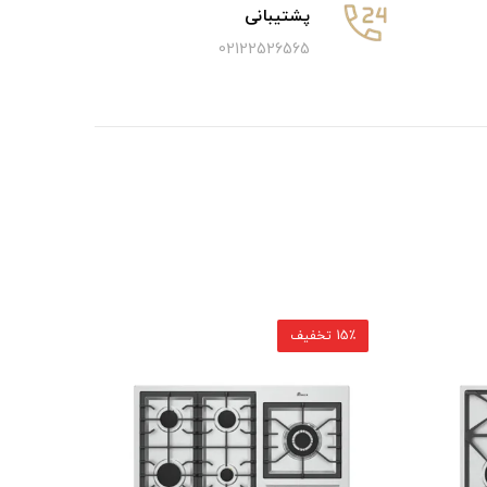
پشتیبانی
02122526565
15٪ تخفیف
15٪ تخفیف