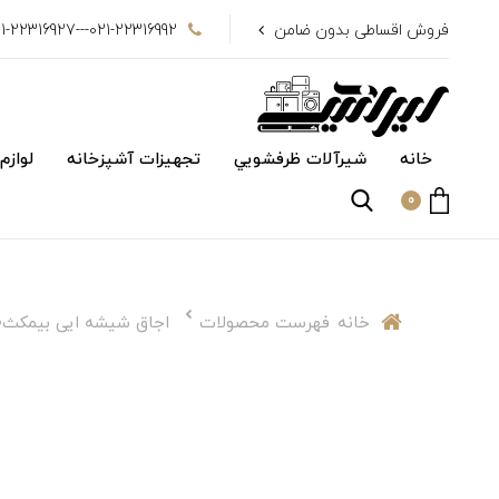
فروش اقساطی بدون ضامن
021-22316992---021-22316927
خانه
شیرآلات ظرفشويي
تجهیزات آشپزخانه
لوازم
0
خانه
فهرست محصولات
اجاق شیشه ایی بیمکث۵۰۹۰