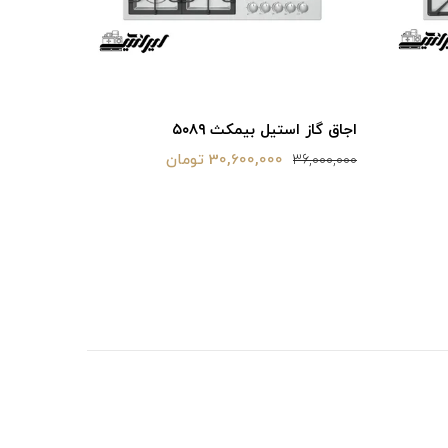
اجاق گاز استیل بیمکث ۵۰۸۹
اجاق گاز ا
30,600,000 تومان
6,000,000
36,000,000