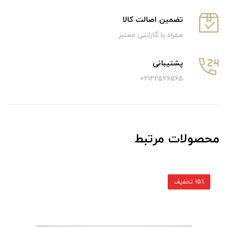
تضمین اصالت کالا
همراه با گارانتی معتبر
پشتیبانی
02122526565
محصولات مرتبط
15٪ تخفیف